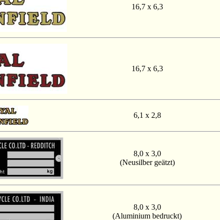
16,7 x 6,3
16,7 x 6,3
6,1 x 2,8
8,0 x 3,0
(Neusilber geätzt)
8,0 x 3,0
(Aluminium bedruckt)