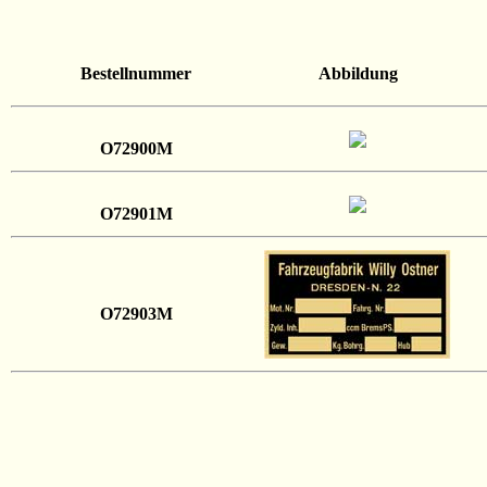
Bestellnummer
Abbildung
O72900M
O72901M
O72903M